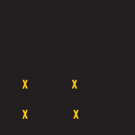
AULAS PARTICULARES COM
JUNIOR RIGHETTI
1
X
1
X
BJJ WORLD
IBJJF
CHAMPION
PANAMERICANO
1
X
3
X
CAMPEÃO
CAMPEÃO
BRASILEIRO
INTERNACIONAL