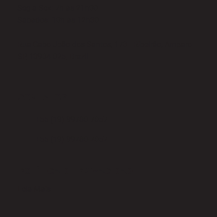
Seg a Sex: 7h às 21h00
Sábados: 10h às 12h30
Rua Cabo João dos Santos, 173 - Ribeirão, Amparo -
SP, 13904-025, Brazil
CONTATOS
+55 (19) 99780-7057
+55 (19) 99780-7057
POLÍTICA DE PRIVACIDADE
Leia Mais