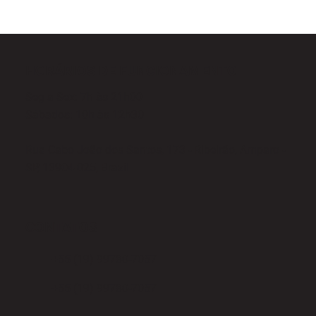
HORÁRIOS DE FUNCIONAMENTO
Seg a Sex: 7h às 21h00
Sábados: 10h às 12h30
Rua Cabo João dos Santos, 173 - Ribeirão, Amparo -
SP, 13904-025, Brazil
CONTATOS
+55 (19) 99780-7057
+55 (19) 99780-7057