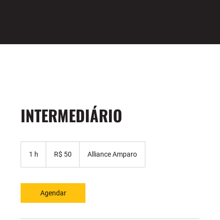
INTERMEDIÁRIO
50
Reais
1 h
1
R$ 50
Alliance Amparo
brasileiros
Agendar