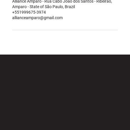
Alliance Amparo - Rua Cabo João dos Santos - Ribeirão,
Amparo - State of São Paulo, Brazil
+551999675-3974
allianceamparo@gmail.com
HORÁRIOS DE FUNCIONAMENTO
Seg a Sex: 7h às 21h00
Sábados: 10h às 12h30
Rua Cabo João dos Santos, 173 - Ribeirão, Amparo -
SP, 13904-025, Brazil